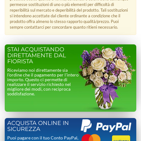
permesse sostituzioni di uno o più elementi per difficoltà di
reperibilità sul mercato e deperibilità del prodotto. Tali sostituzioni
si intendono accettate dal cliente ordinante a condizione che il
prodotto offra almeno lo stesso rapporto qualità/prezzo. Puoi
sempre contattarci per concordare quanto ritieni necessario.
STAI ACQUISTANDO
DIRETTAMENTE DAL
FIORISTA
Riceviamo noi direttamente sia
l’ordine che il pagamento per l’intero
importo. Questo ci permette di
realizzare il servizio richiesto nel
migliore dei modi, con reciproca
soddisfazione.
ACQUISTA ONLINE IN
SICUREZZA
Puoi pagare con il tuo Conto PayPal,