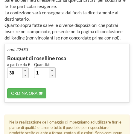
Saremo ben lieti di essere comunque contattati per soddisfare
le Tue particolari esigenze.
La confezione sarà consegnata dal fiorista direttamente al
destinatario.
Quanto sopra fatte salve le diverse disposizioni che potrai
inserire nel campo note, presente nella pagina di conclusione
dell'ordine (non vincolanti se non concordate prima con noi).
cod. 22553
Bouquet di roselline rosa
a partire da €
Quantità:
ORDINA ORA
Nella realizzazione dell´omaggio ci impegniamo ad utilizzare fiori e
piante di qualità e faremo tutto il possibile per rispecchiare il
prodotto scelto quanto a forma, contenuti e colori. Sono comunque