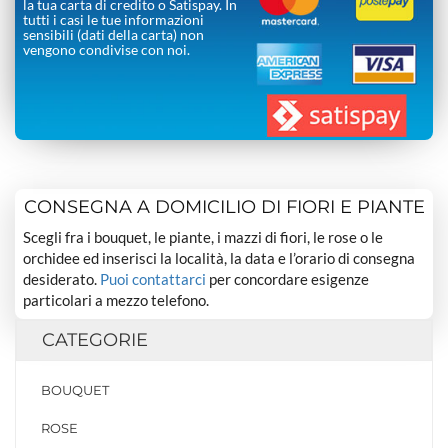
la tua carta di credito o Satispay. In
tutti i casi le tue informazioni
sensibili (dati della carta) non
vengono condivise con noi.
CONSEGNA A DOMICILIO DI FIORI E PIANTE
Scegli fra i bouquet, le piante, i mazzi di fiori, le rose o le
orchidee ed inserisci la località, la data e l’orario di consegna
desiderato.
Puoi contattarci
per concordare esigenze
particolari a mezzo telefono.
CATEGORIE
BOUQUET
ROSE