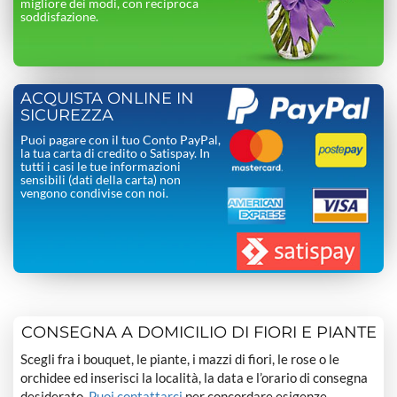
migliore dei modi, con reciproca
soddisfazione.
ACQUISTA ONLINE IN
SICUREZZA
Puoi pagare con il tuo Conto PayPal,
la tua carta di credito o Satispay. In
tutti i casi le tue informazioni
sensibili (dati della carta) non
vengono condivise con noi.
CONSEGNA A DOMICILIO DI FIORI E PIANTE
Scegli fra i bouquet, le piante, i mazzi di fiori, le rose o le
orchidee ed inserisci la località, la data e l’orario di consegna
desiderato.
Puoi contattarci
per concordare esigenze