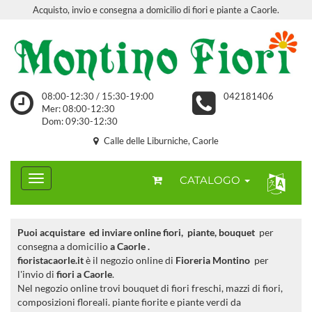
Acquisto, invio e consegna a domicilio di fiori e piante a Caorle.
08:00-12:30 / 15:30-19:00
042181406
Mer: 08:00-12:30
Dom: 09:30-12:30
Calle delle Liburniche, Caorle
CATALOGO
Puoi acquistare ed inviare online fiori, piante, bouquet
per
consegna a domicilio
a Caorle .
fioristacaorle.it
è il negozio online di
Fioreria Montino
per
l'invio di
fiori a Caorle
.
Nel negozio online trovi bouquet di fiori freschi, mazzi di fiori,
composizioni floreali. piante fiorite e piante verdi da