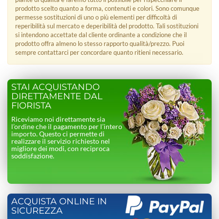
prodotto scelto quanto a forma, contenuti e colori. Sono comunque
permesse sostituzioni di uno o più elementi per difficoltà di
reperibilità sul mercato e deperibilità del prodotto. Tali sostituzioni
si intendono accettate dal cliente ordinante a condizione che il
prodotto offra almeno lo stesso rapporto qualità/prezzo. Puoi
sempre contattarci per concordare quanto ritieni necessario.
STAI ACQUISTANDO
DIRETTAMENTE DAL
FIORISTA
Riceviamo noi direttamente sia
l’ordine che il pagamento per l’intero
importo. Questo ci permette di
realizzare il servizio richiesto nel
migliore dei modi, con reciproca
soddisfazione.
ACQUISTA ONLINE IN
SICUREZZA