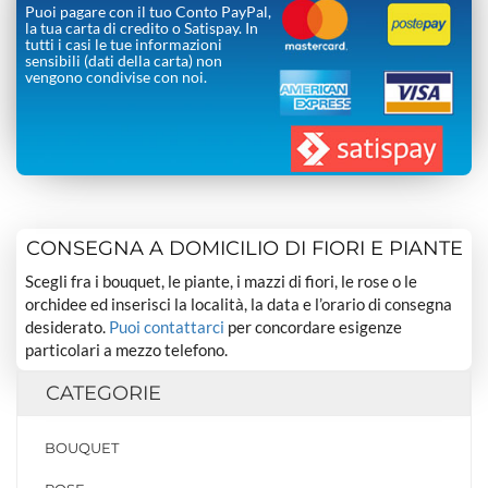
Puoi pagare con il tuo Conto PayPal,
la tua carta di credito o Satispay. In
tutti i casi le tue informazioni
sensibili (dati della carta) non
vengono condivise con noi.
CONSEGNA A DOMICILIO DI FIORI E PIANTE
Scegli fra i bouquet, le piante, i mazzi di fiori, le rose o le
orchidee ed inserisci la località, la data e l’orario di consegna
desiderato.
Puoi contattarci
per concordare esigenze
particolari a mezzo telefono.
CATEGORIE
BOUQUET