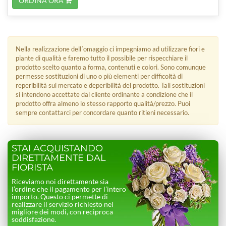
ORDINA ORA
Nella realizzazione dell´omaggio ci impegniamo ad utilizzare fiori e
piante di qualità e faremo tutto il possibile per rispecchiare il
prodotto scelto quanto a forma, contenuti e colori. Sono comunque
permesse sostituzioni di uno o più elementi per difficoltà di
reperibilità sul mercato e deperibilità del prodotto. Tali sostituzioni
si intendono accettate dal cliente ordinante a condizione che il
prodotto offra almeno lo stesso rapporto qualità/prezzo. Puoi
sempre contattarci per concordare quanto ritieni necessario.
STAI ACQUISTANDO
DIRETTAMENTE DAL
FIORISTA
Riceviamo noi direttamente sia
l’ordine che il pagamento per l’intero
importo. Questo ci permette di
realizzare il servizio richiesto nel
migliore dei modi, con reciproca
soddisfazione.