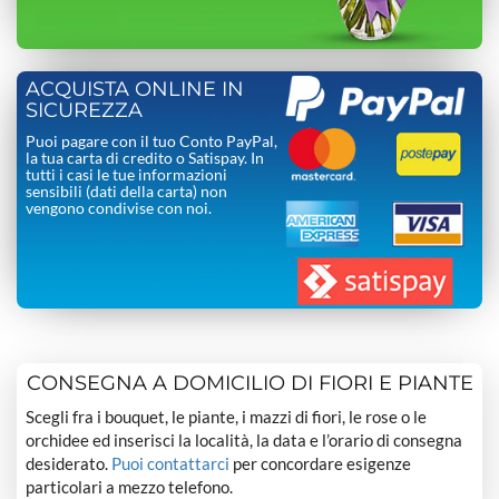
ACQUISTA ONLINE IN
SICUREZZA
Puoi pagare con il tuo Conto PayPal,
la tua carta di credito o Satispay. In
tutti i casi le tue informazioni
sensibili (dati della carta) non
vengono condivise con noi.
CONSEGNA A DOMICILIO DI FIORI E PIANTE
Scegli fra i bouquet, le piante, i mazzi di fiori, le rose o le
orchidee ed inserisci la località, la data e l’orario di consegna
desiderato.
Puoi contattarci
per concordare esigenze
particolari a mezzo telefono.